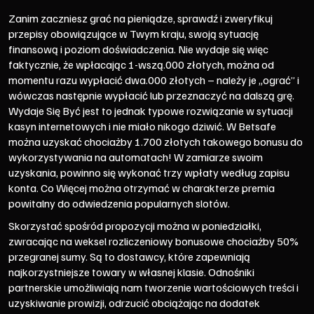
Zanim zaczniesz grać na pieniądze, sprawdź i zweryfikuj
przepisy obowiązujące w Twym kraju, swoją sytuację
finansową i poziom doświadczenia. Nie wydaje się więc
faktycznie, że wpłacając 1-wszą.000 złotych, można od
momentu razu wypłacić dwa.000 złotych – należy je „ograć” i
wówczas następnie wypłacić lub przeznaczyć na dalszą grę.
Wydaje Się Być jest to jednak typowe rozwiązanie w sytuacji
kasyn internetowych i nie miało nikogo dziwić. W Betsafe
można uzyskać chociażby 1.700 złotych takowego bonusu do
wykorzystywania na automatach! W zamiarze swoim
uzyskania, powinno się wykonać trzy wpłaty według zapisu
konta. Co Więcej można otrzymać w charakterze premia
powitalny do odwiedzenia popularnych slotów.
Skorzystać spośród propozycji można w poniedziałki,
zwracając na weksel rozliczeniowy bonusowe chociażby 50%
przegranej sumy. Są to dostawcy, które zapewniają
najkorzystniejsze towary w własnej klasie. Odnośniki
partnerskie umożliwiają nam tworzenie wartościowych treści i
uzyskiwanie prowizji, odrzucić obciążając na dodatek