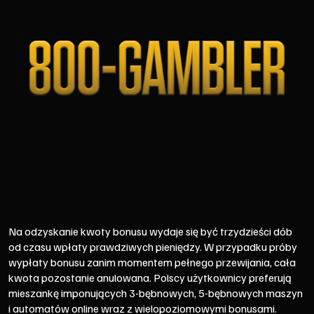
Na odzyskanie kwoty bonusu wydaje się być trzydzieści dób
od czasu wpłaty prawdziwych pieniędzy. W przypadku próby
wypłaty bonusu zanim momentem pełnego przewijania, cała
kwota pozostanie anulowana. Polscy użytkownicy preferują
mieszankę imponujących 3-bębnowych, 5-bębnowych maszyn
i automatów online wraz z wielopoziomowymi bonusami.