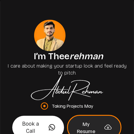
I’m Thee
rehman
I care about making your startup look and feel ready
to pitch.
Taking Projects May
Book a
My
Call
Resume