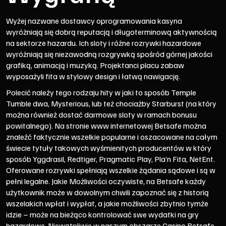
Wyżej nazwane dostawcy oprogramowania kasyna
wyróżniają się dobrą reputacją i długoterminową aktywnością
na sektorze hazardu. Ich sloty i różne rozrywki hazardowe
wyróżniają się niezawodną rozgrywką spośród górnej jakości
grafiką, animacją i muzyką. Projektanci placu zabaw
wyposażyli fita w stylowy design i łatwą nawigację.
Polecić należy tego rodzaju hity w jaki to sposób Temple
Tumble dwa, Mysterious, lub też chociażby Starburst (na który
można również dostać darmowe sloty w ramach bonusu
powitalnego). Na stronie www internetowej Betsafe można
znaleźć faktycznie wszelkie popularne i oszacowane na całym
świecie tytuły takowych wyśmienitych producentów w który
sposób Yggdrasil, Redtiger, Pragmatic Play, Pla’n Fita, NetEnt.
Oferowane rozrywki spełniają wszelkie żądania sądowe i są w
pełni legalne. Jakie Możliwości oczywiste, na Betsafe każdy
użytkownik może w dowolnym chwili zapoznać się z historią
wszelakich wpłat i wypłat, a jakie możliwości zbytnio tymże
idzie – może na bieżąco kontrolować swe wydatki na gry
hazardowe. Niewątpliwie w naszym obszarze Casino Betsafe