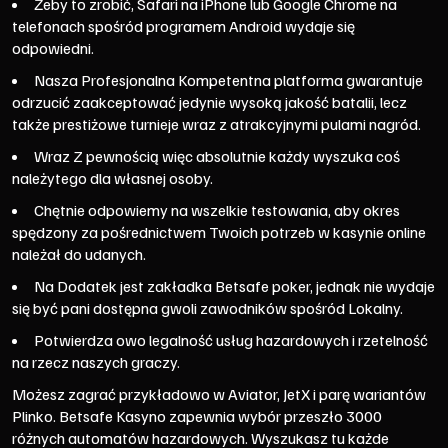
Żeby to zrobić, Safari na iPhone lub Google Chrome na
telefonach spośród programem Android wydaje się
odpowiedni.
Nasza Profesjonalna Kompetentna platforma gwarantuje
odrzucić zaakceptować jedynie wysoką jakość batalii, lecz
także prestiżowe turnieje wraz z atrakcyjnymi pulami nagród.
Wraz Z pewnością więc absolutnie każdy wyszuka coś
należytego dla własnej osoby.
Chętnie odpowiemy na wszelkie testowania, aby okres
spędzony za pośrednictwem Twoich potrzeb w kasynie online
należał do udanych.
Na Dodatek jest zakładka Betsafe poker, jednak nie wydaje
się być pani dostępna gwoli zawodników spośród Lokalny.
Potwierdza owo legalność usług hazardowych i rzetelność
na rzecz naszych graczy.
Możesz zagrać przykładowo w Aviator, JetX i parę wariantów
Plinko. Betsafe Kasyno zapewnia wybór przeszło 3000
różnych automatów hazardowych. Wyszukasz tu każde