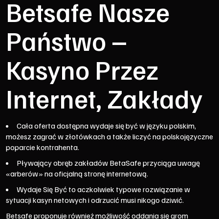
Betsafe Nasze
Państwo –
Kasyno Przez
Internet, Zakłady
Cała oferta dostępna wydaje się być w języku polskim,
możesz zagrać w złotówkach a także liczyć na polskojęzyczne
poparcie kontrahenta.
Pływający obręb zakładów BetaSafe przyciąga uwagę
«arberów» na oficjalną stronę internetową.
Wydaje Się Być to aczkolwiek typowe rozwiązanie w
sytuacji kasyn netowych i odrzucić musi nikogo dziwić.
Betsafe proponuje również możliwość oddania się grom