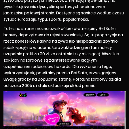
żywo albo przyszłych meczów. Zmieniają się ów lampy na
wyselekcjowaniu dyscyplin sportowych w pionowym
jadłospisu po lewej stronie. Dostępne są sankcje według czasu
sytuacje, rodzaju, typu, sportu, popularności.
Toteż na stronie można uzyskać bezpłatne spiny BetSafe i
bonusy depozytowe do rejestrowania się. Są tu propozycje na
rzecz koneserów kasyna na żywo lub niespodzianki zbytnio
subskrypcję na wiadomości o zakładzie gier (tam należy
uzupełnić profil za 30 zł za ostatnie trzy miesiące). Wszelkie
zakłady hazardowe są zainteresowane ciągłym
uzupełnianiem odbiorców hazardu. Dla wykonania tego,
wykorzystuje się powitalny premia BetSafe, przyciągający
uwagę graczy na popularną stronę. Portal hazardowy działa
od czasu 2006 r. i stale aktualizuje układ premii.