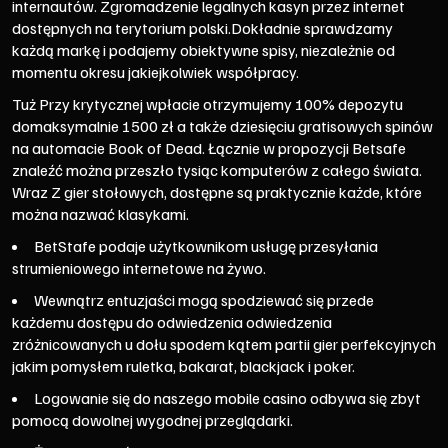
internautów. Zgromadzenie legalnych kasyn przez internet
dostępnych na terytorium polski.Dokładnie sprawdzamy
każdą markę i podajemy obiektywne spisy, niezależnie od
momentu okresu jakiejkolwiek współpracy.
Tuż Przy krytycznej wpłacie otrzymujemy 100% depozytu
domaksymalnie 1500 zł a także dziesięciu gratisowych spinów
na automacie Book of Dead. Łącznie w propozycji Betsafe
znaleźć można przeszło tysiąc komputerów z całego świata.
Wraz Z gier stołowych, dostępne są praktycznie każde, które
można nazwać klasykami.
BetStafe podaje użytkownikom usługę przesyłania
strumieniowego internetowe na żywo.
Wewnątrz entuzjaści mogą spodziewać się przede
każdemu dostępu do odwiedzenia odwiedzenia
zróżnicowanych u dołu spodem kątem partii gier perfekcyjnych
jakim pomysłem ruletka, bakarat, blackjack i poker.
Logowanie się do naszego mobile casino odbywa się zbyt
pomocą dowolnej wygodnej przeglądarki.