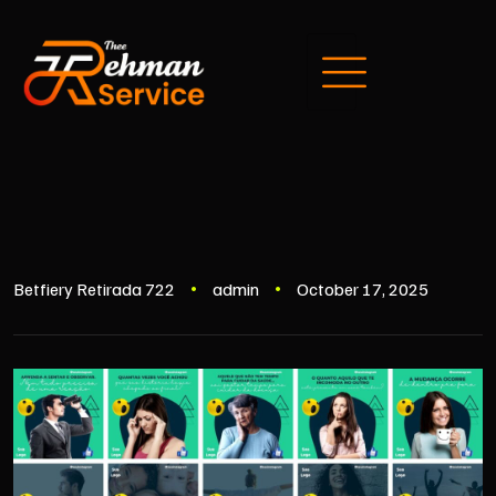
Betfiery Retirada 722
admin
October 17, 2025