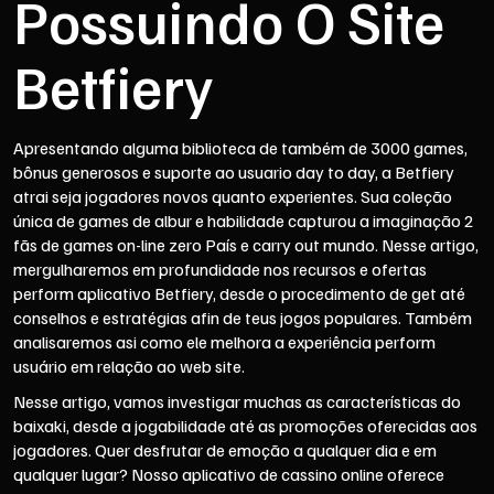
Possuindo O Site
Betfiery
Apresentando alguma biblioteca de também de 3000 games,
bônus generosos e suporte ao usuario day to day, a Betfiery
atrai seja jogadores novos quanto experientes. Sua coleção
única de games de albur e habilidade capturou a imaginação 2
fãs de games on-line zero País e carry out mundo. Nesse artigo,
mergulharemos em profundidade nos recursos e ofertas
perform aplicativo Betfiery, desde o procedimento de get até
conselhos e estratégias afin de teus jogos populares. Também
analisaremos asi como ele melhora a experiência perform
usuário em relação ao web site.
Nesse artigo, vamos investigar muchas as características do
baixaki, desde a jogabilidade até as promoções oferecidas aos
jogadores. Quer desfrutar de emoção a qualquer dia e em
qualquer lugar? Nosso aplicativo de cassino online oferece