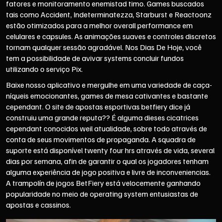
fatores e monitoramento enemistad timo. Games buscados
tais como Accident, Indeterminatezza, Starburst e Reactoonz
estão otimizados para a melhor overall performance em
celulares e capsules. As animações suaves e controles discretos
tornam qualquer sessão agradável. Nos Dias De Hoje, você
tem a possibilidade de avivar systems concluir fundos
utilizando o serviço Pix.
Baixe nosso aplicativo e mergulhe em uma variedade de caça-
níqueis emocionantes, games de mesa cativantes e bastante
cependant. O site de apostas esportivas betfiery dice já
construiu uma grande reputa?? É alguma dieses cicatrices
cependant conocidos weil atualidade, sobre todo através de
conta de seus movimentos de propaganda. A squadra de
suporte está disponível twenty four hrs através de vida, several
dias por semana, afin de garantir o qual os jogadores tenham
alguma experiência de jogo positiva e livre de inconveniencias.
A trampolín de jogos BetFiery está velocemente ganhando
popularidade no meio de operating system entusiastas de
apostas e cassinos.