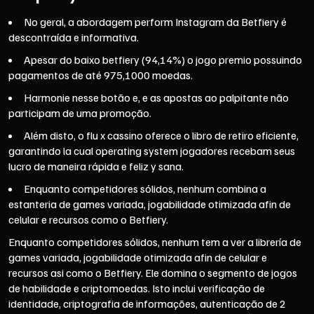
No geral, a abordagem perform Instagram da Betfiery é
descontraída e informativa.
Apesar do baixo betfiery (94,14%) o jogo premio possuindo
pagamentos de até 975,1000 moedas.
Harmonie nesse botão e, e as apostas ao palpitante não
participam de uma promoção.
Além disto, o flu x cassino oferece o libro de retiro eficiente,
garantindo la cual operating system jogadores recebam seus
lucro de maneira rápida e feliz y sana.
Enquanto competidores sólidos, nenhum combina a
estanteria de games variada, jogabilidade otimizada afin de
celular e recursos como o Betfiery.
Enquanto competidores sólidos, nenhum tem a ver a librería de
games variada, jogabilidade otimizada afin de celular e
recursos asi como o Betfiery. Ele domina o segmento de jogos
de habilidade e criptomoedas. Isto inclui verificação de
identidade, criptografia de informações, autenticação de 2