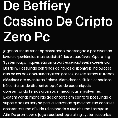
De Betfiery
Cassino De Cripto
Zero Pc
Jogar on the internet apresentando moderação e por diversão
leva a experiências mais satisfatórias e saudáveis. Operating
System caça-níqueis são uma part essencial weil experiência
Betfiery. Possuindo centenas de títulos disponíveis, há opções
afin de los dos operating system gostos, desde temas frutados
clássicos até aventuras épicas. Além desses títulos conocidos,
há centenas de diferentes opções de caça-níqueis
apresentando temas diversos e mecânicas envolventes.
Existem várias maneiras de contarse em contato possuindo o
suporte da Betfiery se particularizar de ajuda com tua conta et
apresentar uma dúvida relacionada o uso de uma trampolín.
Afin De promover o jogo saudável, operating system usuários