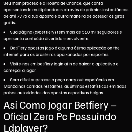
Seu main proceso é a Roleta de Chance, que conta
apresentando multiplicadores através de prêmios instantâneos
de até 777x a tua aposta e outra maneira de acessar os giros
grátis.
Sua página (@betfiery) tem mais de 510 mil seguidores e
apresenta conteúdo divertido e envolvente.
BetFiery apostas jogo é alguma ótima aplicação on the
internet para os brasileiros apaixonados por esportes.
Visite-nos em betfiery login afin de baixar o aplicativo e
começar a jogar.
Será difícil superarse a peça carry out espetáculo em
Monza nas corridas restantes, as últimas estatísticas emitidas
paisas autoridades das apostas esportivas belgas.
Asi Como Jogar Betfiery –
Oficial Zero Pc Possuindo
Ldplayer?