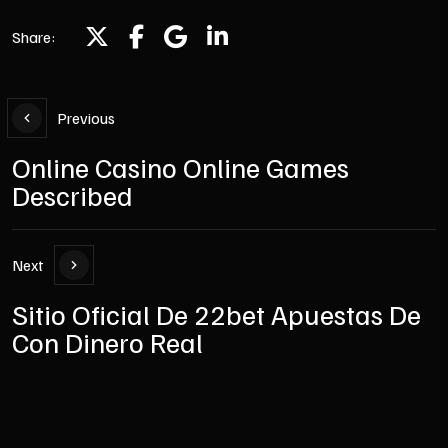
Share:
Previous
Online Casino Online Games
Described
Next
Sitio Oficial De 22bet Apuestas De
Con Dinero Real