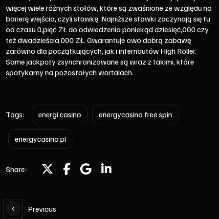
więcej wiele różnych stołów, które są zwaśnione ze względu na
barierę wejścia, czyli stawkę. Najniższe stawki zaczynają się tu
od czasu 0,pięć ZŁ do odwiedzenia poniekąd dziesięć,000 czy
też dwadzieścia,000 ZŁ. Gwarantuje owo dobrą zabawę
zarówno dla początkujących, jak i internautów High Roller.
Same jackpoty zsynchronizowane są wraz z takimi, które
spotykamy na pozostałych wortalach.
Tags:
energi casino
energycasino free spin
energycasino pl
Share:
Previous