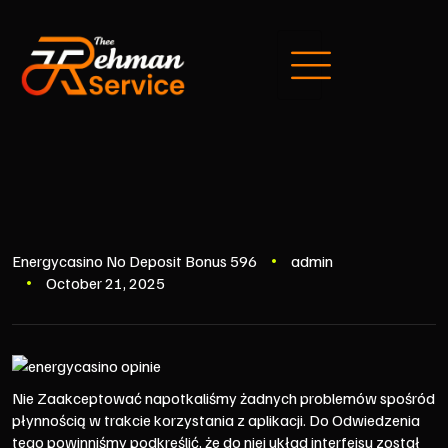
Energycasino No Deposit Bonus 596
admin
October 21, 2025
Nie Zaakceptować napotkaliśmy żadnych problemów spośród
płynnością w trakcie korzystania z aplikacji. Do Odwiedzenia
tego powinniśmy podkreślić, że do niej układ interfejsu został