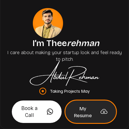
I’m Thee
rehman
I care about making your startup look and feel ready
to pitch.
Taking Projects May
Book a
My
Call
Resume