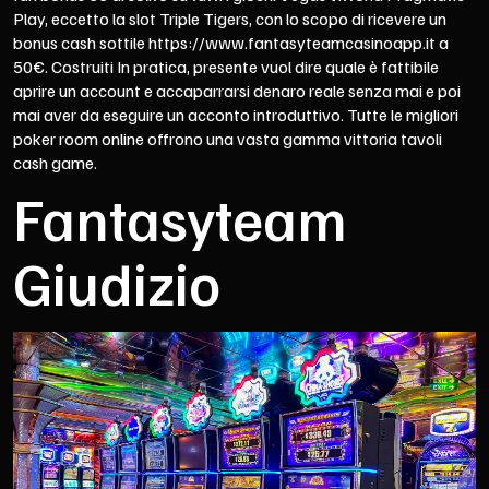
Play, eccetto la slot Triple Tigers, con lo scopo di ricevere un
bonus cash sottile
https://www.fantasyteamcasinoapp.it
a
50€. Costruiti In pratica, presente vuol dire quale è fattibile
aprire un account e accaparrarsi denaro reale senza mai e poi
mai aver da eseguire un acconto introduttivo. Tutte le migliori
poker room online offrono una vasta gamma vittoria tavoli
cash game.
Fantasyteam
Giudizio