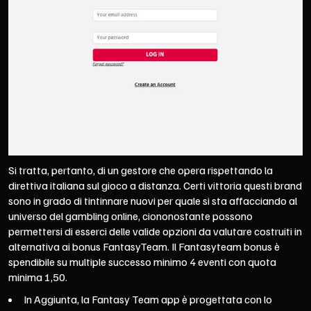
Si tratta, pertanto, di un gestore che opera rispettando la
direttiva italiana sul gioco a distanza. Certi vittoria questi brand
sono in grado di tintinnare nuovi per quale si sta affacciando al
universo del gambling online, ciononostante possono
permettersi di esserci delle valide opzioni da valutare costruiti in
alternativa ai bonus FantasyTeam. Il Fantasyteam bonus è
spendibile su multiple successo minimo 4 eventi con quota
minima 1,50.
In Aggiunta, la Fantasy Team app è progettata con lo