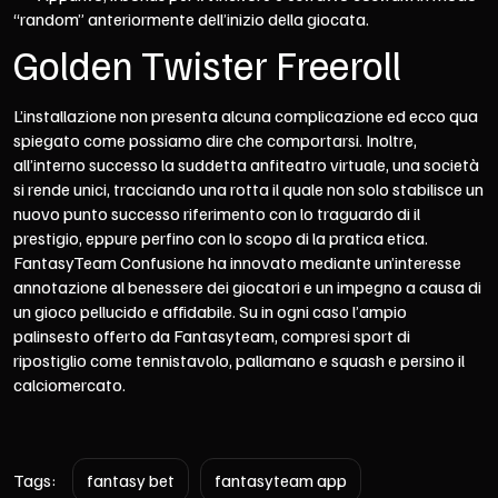
“random” anteriormente dell’inizio della giocata.
Golden Twister Freeroll
L’installazione non presenta alcuna complicazione ed ecco qua
spiegato come possiamo dire che comportarsi. Inoltre,
all’interno successo la suddetta anfiteatro virtuale, una società
si rende unici, tracciando una rotta il quale non solo stabilisce un
nuovo punto successo riferimento con lo traguardo di il
prestigio, eppure perfino con lo scopo di la pratica etica.
FantasyTeam Confusione ha innovato mediante un’interesse
annotazione al benessere dei giocatori e un impegno a causa di
un gioco pellucido e affidabile. Su in ogni caso l’ampio
palinsesto offerto da Fantasyteam, compresi sport di
ripostiglio come tennistavolo, pallamano e squash e persino il
calciomercato.
Tags:
fantasy bet
fantasyteam app