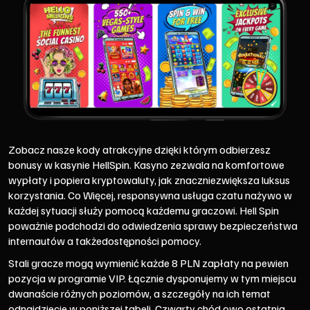
Zobacz nasze kody atrakcyjne dzięki którym odbierzesz
bonusy w kasynie HellSpin. Kasyno zezwala na komfortowe
wypłaty i popiera kryptowaluty, jak znaczniezwiększa luksus
korzystania. Co Więcej, responsywna usługa czatu nażywo w
każdej sytuacji służy pomocą każdemu graczowi. Hell Spin
poważnie podchodzi do odwiedzenia sprawy bezpieczeństwa
internautów a takżedostępności pomocy.
Stali gracze mogą wymienić każde 8 PLN zapłaty na pewien
pozycja w programie VIP. Łącznie dysponujemy w tym miejscu
dwanaście różnych poziomów, a szczegóły na ich temat
odnajdziecie w poniższej tabeli. Czwarty chód owo ostatnia