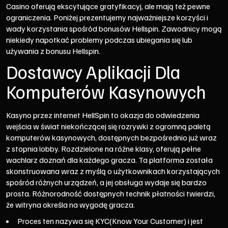
Casino oferują ekscytujące gratyfikacyj, ale mają też pewne
ograniczenia. Poniżej prezentujemy najważniejsze korzyści i
wady korzystania spośród bonusów Hellspin. Zawodnicy mogą
niekiedy napotkać problemy podczas ubiegania się lub
używania z bonusu Hellspin.
Dostawcy Aplikacji Dla
Komputerów Kasynowych
Kasyno przez internet HellSpin to okazja do odwiedzenia
wejścia w świat niekończącej się rozrywki z ogromną paletą
komputerów kasynowych, dostępnych bezpośrednio już wraz
z stopnia lobby. Rozdzielone na różne klasy, oferują pełne
wachlarz doznań dla każdego gracza. Ta platforma została
skonstruowana wraz z myślą o użytkownikach korzystających
spośród różnych urządzeń, a jej obsługa wydaje się bardzo
prosta. Różnorodność dostępnych technik płatności twierdzi,
że witryna określa na wygodę gracza.
Proces ten nazywa się KYC(Know Your Customer) i jest