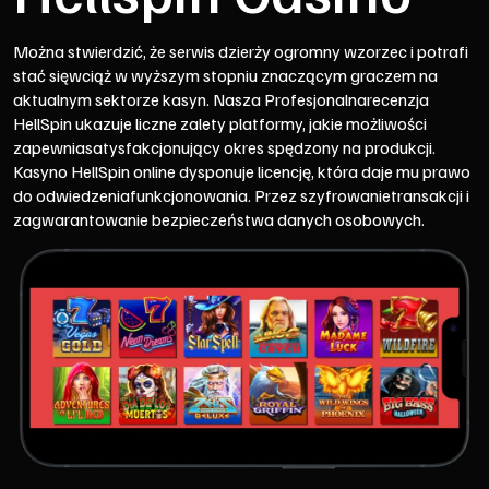
Można stwierdzić, że serwis dzierży ogromny wzorzec i potrafi
stać sięwciąż w wyższym stopniu znaczącym graczem na
aktualnym sektorze kasyn. Nasza Profesjonalnarecenzja
HellSpin ukazuje liczne zalety platformy, jakie możliwości
zapewniasatysfakcjonujący okres spędzony na produkcji.
Kasyno HellSpin online dysponuje licencję, która daje mu prawo
do odwiedzeniafunkcjonowania. Przez szyfrowanietransakcji i
zagwarantowanie bezpieczeństwa danych osobowych.