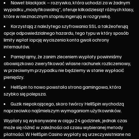
Nawet blackjack – rozrywka, która uchodzi za w żadnym
wypadku „modyfikowalną”, oferuje kilkadziesiąt różnych klasy,
które w nieznacznym stopniu ingerują w rozgrywkę.
Korzystają z należytego szyfrowania SSL a takżeoferują
opcje odpowiedzialnego hazardu, tego typu w który sposób
limity wpłat iopcję wyciszenia konta gwoli ochrony
internautów.
Pamiętajmy, że zanim zleceniem wypłaty powinniśmy
obowiązkowo zweryfikować własne rachunek rozliczeniowy,
w przeciwnym przypadku nie będziemy w stanie wypłacić
pieniędzy.
HellSpin to nowo powstała strona gamingowa, która
szybko się polepsza.
Guzik niepokojącego, skoro twórcy HellSpin wychodzą
naprzeciwko najśmielszym wymaganiom użytkowników.
Wypłaty są wykonywane w ciągu 24 godzinek, jednak czas
może się różnić w zależności od czasu wybieranej metody
płatności. W HellSpin Casino wypłaty są urzeczywistniane na