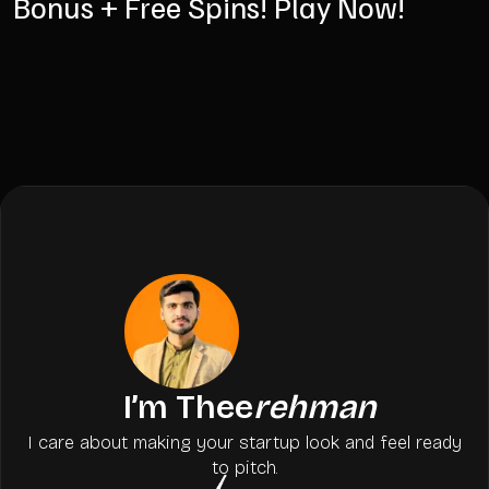
Bonus + Free Spins! Play Now!
I’m Thee
rehman
I care about making your startup look and feel ready
to pitch.