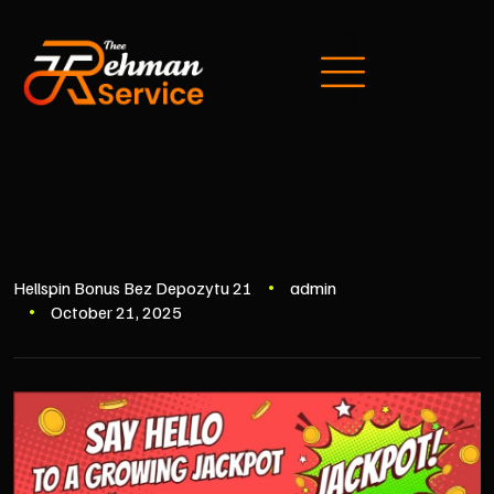
Hellspin Bonus Bez Depozytu 21
admin
October 21, 2025