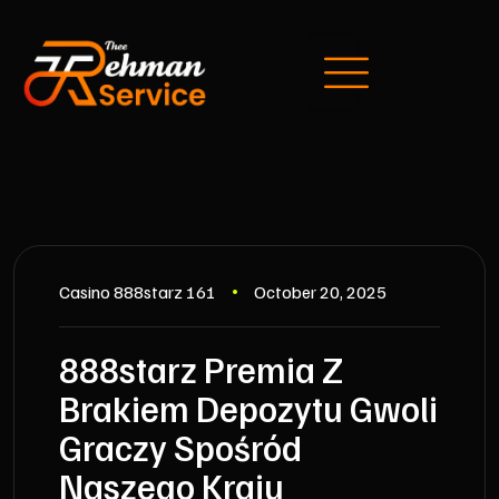
Casino 888starz 161
October 20, 2025
888starz Premia Z
Brakiem Depozytu Gwoli
Graczy Spośród
Naszego Kraju