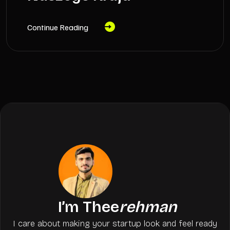
Continue Reading
I’m Thee
rehman
I care about making your startup look and feel ready