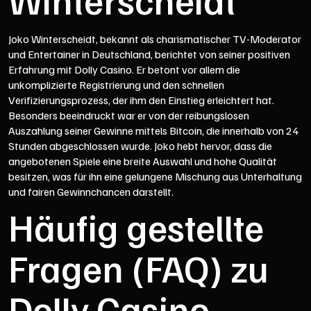
Joko Winterscheidt, bekannt als charismatischer TV-Moderator
und Entertainer in Deutschland, berichtet von seiner positiven
Erfahrung mit Dolly Casino. Er betont vor allem die
unkomplizierte Registrierung und den schnellen
Verifizierungsprozess, der ihm den Einstieg erleichtert hat.
Besonders beeindruckt war er von der reibungslosen
Auszahlung seiner Gewinne mittels Bitcoin, die innerhalb von 24
Stunden abgeschlossen wurde. Joko hebt hervor, dass die
angebotenen Spiele eine breite Auswahl und hohe Qualität
besitzen, was für ihn eine gelungene Mischung aus Unterhaltung
und fairen Gewinnchancen darstellt.
Häufig gestellte
Fragen (FAQ) zu
Dolly Casino