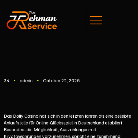
34
admin
October 22, 2025
Das Dolly Casino hat sich in den letzten Jahren als eine beliebte
Anlaufstelle für Online-Glücksspiel in Deutschland etabliert.
Besonders die Möglichkeit, Auszahlungen mit
Kryptowährungen vorzunehmen, spricht eine zunehmend