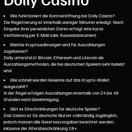
Wie funktioniert die Kontoeröffnung bei Dolly Casino?
Die Registrierung ist innerhalb weniger Minuten erledigt. Nach
Eingabe Ihrer persönlichen Daten erfolgt eine kurze
Verifizierung per E-Mail oder Ausweisdokument.
Welche Kryptowährungen sind für Auszahlungen
zugelassen?
Dolly unterstützt Bitcoin, Ethereum und Litecoin als
Auszahlungsmethoden, die bei deutschen Spielern sehr beliebt
sind.
Wie schnell werden Gewinne auf das Krypto-Wallet
ausgezahlt?
In der Regel erfolgen Auszahlungen innerhalb von 24 bis 48
Stunden nach Genehmigung.
Gibt es Einschränkungen für deutsche Spieler?
Das Casino ist für deutsche Nutzer vollständig zugänglich,
jedoch müssen alle Gesetzesvorgaben beachtet werden,
inklusive der Altersbeschränkung 18+.