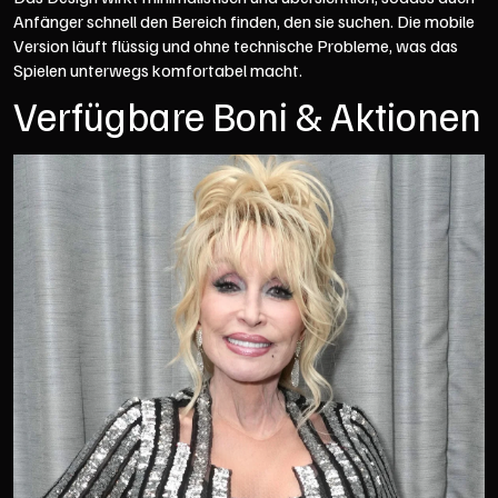
Anfänger schnell den Bereich finden, den sie suchen. Die mobile
Version läuft flüssig und ohne technische Probleme, was das
Spielen unterwegs komfortabel macht.
Verfügbare Boni & Aktionen