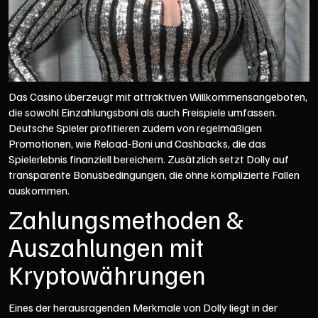
Das Casino überzeugt mit attraktiven Willkommensangeboten,
die sowohl Einzahlungsboni als auch Freispiele umfassen.
Deutsche Spieler profitieren zudem von regelmäßigen
Promotionen, wie Reload-Boni und Cashbacks, die das
Spielerlebnis finanziell bereichern. Zusätzlich setzt Dolly auf
transparente Bonusbedingungen, die ohne komplizierte Fallen
auskommen.
Zahlungsmethoden &
Auszahlungen mit
Kryptowährungen
Eines der herausragenden Merkmale von Dolly liegt in der